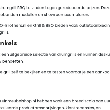
drumgrill BBQ te vinden tegen gereduceerde prijzen. Dez
nsgebonden modellen en showroomexemplaren.
BQ-Brothers.nl en Grill & BBQ bieden vaak outletaanbiedi
ills.
nkels
een uitgebreide selectie van drumgrills en kunnen desku
w behoeften.
grill zelf te bekijken en te testen voordat je een aanko
en Tuinmeubelshop.nl hebben vaak een breed scala aan BBQ
ailleerde productomschrijvingen, klantrecensies, en