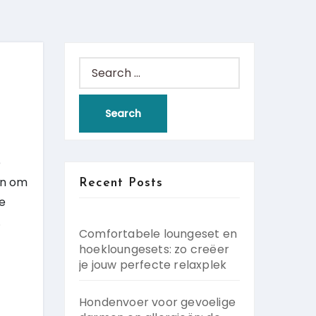
Search
for:
e
en om
Recent Posts
we
.
Comfortabele loungeset en
hoekloungesets: zo creëer
je jouw perfecte relaxplek
Hondenvoer voor gevoelige