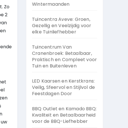
Wintermaanden
. Zo
pe 2
Tuincentra Aveve: Groen,
 van
Gezellig en Veelzijdig voor
ten
elke Tuinliefhebber
dende
Tuincentrum Van
Cranenbroek: Betaalbaar,
Praktisch en Compleet voor
Tuin en Buitenleven
LED Kaarsen en Kerstkrans:
het
Veilig, Sfeervol en Stijlvol de
el
Feestdagen Door
ezen
s
BBQ Outlet en Kamado BBQ:
n
Kwaliteit en Betaalbaarheid
voor de BBQ-Liefhebber
n uw