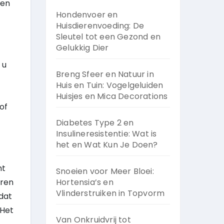
ten
Hondenvoer en
Huisdierenvoeding: De
Sleutel tot een Gezond en
Gelukkig Dier
 u
Breng Sfeer en Natuur in
Huis en Tuin: Vogelgeluiden
Huisjes en Mica Decorations
of
Diabetes Type 2 en
Insulineresistentie: Wat is
het en Wat Kun Je Doen?
ht
Snoeien voor Meer Bloei:
eren
Hortensia’s en
Vlinderstruiken in Topvorm
 dat
 Het
Van Onkruidvrij tot