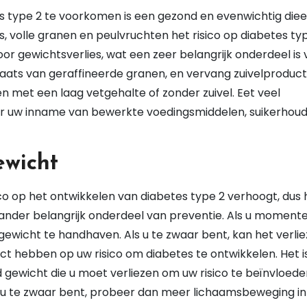
type 2 te voorkomen is een gezond en evenwichtig dieet
, volle granen en peulvruchten het risico op diabetes ty
or gewichtsverlies, wat een zeer belangrijk onderdeel is
plaats van geraffineerde granen, en vervang zuivelproduc
 met een laag vetgehalte of zonder zuivel. Eet veel
er uw inname van bewerkte voedingsmiddelen, suikerhou
wicht
co op het ontwikkelen van diabetes type 2 verhoogt, dus 
nder belangrijk onderdeel van preventie. Als u momente
ewicht te handhaven. Als u te zwaar bent, kan het verli
t hebben op uw risico om diabetes te ontwikkelen. Het i
 gewicht die u moet verliezen om uw risico te beïnvloede
 Als u te zwaar bent, probeer dan meer lichaamsbeweging i