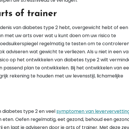
elpen uw stressniveau te verlagen.
ts of trainer
edenis van diabetes type 2 hebt, overgewicht hebt of een
an met uw arts over wat u kunt doen om uw risico te
oedsuikerspiegel regelmatig te testen om te controlere
k adviseren wat gewicht te verliezen. Als u niet in een v
ico op het ontwikkelen van diabetes type 2 wilt vermind
n passend plan te ontwikkelen. Bij het ontwikkelen van e
rijk rekening te houden met uw levensstijl, lichamelijke
n diabetes type 2 en veel
symptomen van leververvettin
ch eten. Oefen regelmatig, eet gezond, behoud een gezon
rij en laat je adviseren door je arts of trainer. Met deze ze