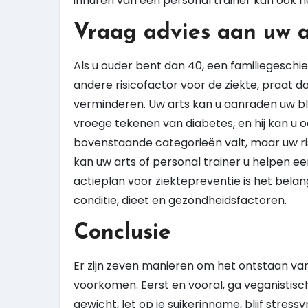
inhuren van een personal trainer kan ook h
Vraag advies aan uw ar
Als u ouder bent dan 40, een familiegeschi
andere risicofactor voor de ziekte, praat d
verminderen. Uw arts kan u aanraden uw bl
vroege tekenen van diabetes, en hij kan u oo
bovenstaande categorieën valt, maar uw ris
kan uw arts of personal trainer u helpen ee
actieplan voor ziektepreventie is het belang
conditie, dieet en gezondheidsfactoren.
Conclusie
Er zijn zeven manieren om het ontstaan va
voorkomen. Eerst en vooral, ga veganistis
gewicht, let op je suikerinname, blijf stressv