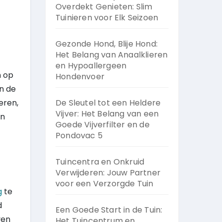
Overdekt Genieten: Slim
Tuinieren voor Elk Seizoen
Gezonde Hond, Blije Hond:
Het Belang van Anaalklieren
en Hypoallergeen
n op
Hondenvoer
an de
eren,
De Sleutel tot een Heldere
Vijver: Het Belang van een
en
Goede Vijverfilter en de
Pondovac 5
Tuincentra en Onkruid
Verwijderen: Jouw Partner
voor een Verzorgde Tuin
g
te
d
Een Goede Start in de Tuin:
ven
Het Tuincentrum en