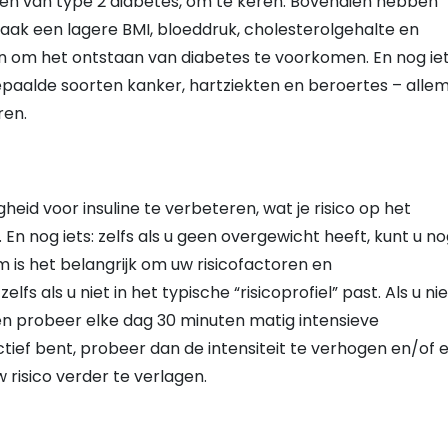
enen van type 2 diabetes, om te keren. Bovendien hebben
aak een lagere BMI, bloeddruk, cholesterolgehalte en
n om het ontstaan van diabetes te voorkomen. En nog iet
 bepaalde soorten kanker, hartziekten en beroertes – alle
ren.
id voor insuline te verbeteren, wat je risico op het
n nog iets: zelfs als u geen overgewicht heeft, kunt u n
 is het belangrijk om uw risicofactoren en
fs als u niet in het typische “risicoprofiel” past. Als u nie
n probeer elke dag 30 minuten matig intensieve
tief bent, probeer dan de intensiteit te verhogen en/of 
risico verder te verlagen.