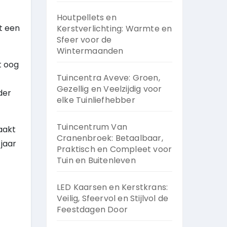
Houtpellets en
t een
Kerstverlichting: Warmte en
Sfeer voor de
Wintermaanden
t oog
Tuincentra Aveve: Groen,
Gezellig en Veelzijdig voor
der
elke Tuinliefhebber
Tuincentrum Van
aakt
Cranenbroek: Betaalbaar,
 jaar
Praktisch en Compleet voor
Tuin en Buitenleven
LED Kaarsen en Kerstkrans:
Veilig, Sfeervol en Stijlvol de
Feestdagen Door