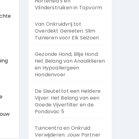
Hortensia’s en
Vlinderstruiken in Topvorm
achte
Van Onkruidvrij tot
Overdekt Genieten: Slim
Tuinieren voor Elk Seizoen
Gezonde Hond, Blije Hond:
ming
Het Belang van Anaalklieren
en Hypoallergeen
Hondenvoer
De Sleutel tot een Heldere
e
Vijver: Het Belang van een
Goede Vijverfilter en de
Pondovac 5
jouw
Tuincentra en Onkruid
Verwijderen: Jouw Partner