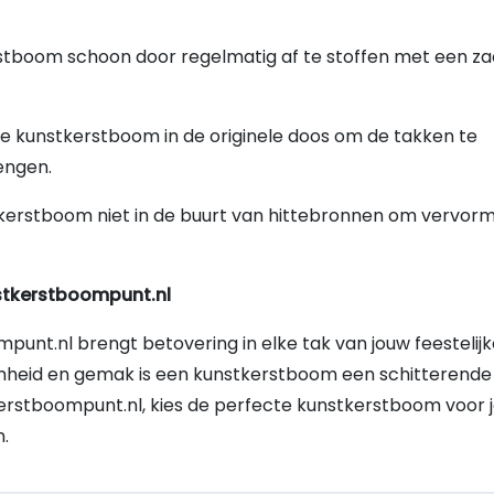
rstboom schoon door regelmatig af te stoffen met een z
de kunstkerstboom in de originele doos om de takken te
engen.
tkerstboom niet in de buurt van hittebronnen om vervor
nstkerstboompunt.nl
unt.nl brengt betovering in elke tak van jouw feestelijk
aamheid en gemak is een kunstkerstboom een schitterende
erstboompunt.nl, kies de perfecte kunstkerstboom voor 
.