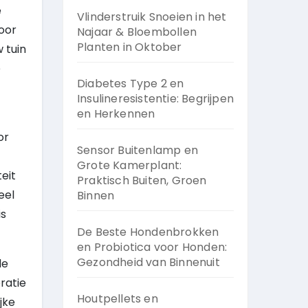
e
Vlinderstruik Snoeien in het
oor
Najaar & Bloembollen
Planten in Oktober
 tuin
e
Diabetes Type 2 en
Insulineresistentie: Begrijpen
en Herkennen
or
Sensor Buitenlamp en
Grote Kamerplant:
eit
Praktisch Buiten, Groen
eel
Binnen
is
De Beste Hondenbrokken
en Probiotica voor Honden:
Gezondheid van Binnenuit
de
ratie
Houtpellets en
jke