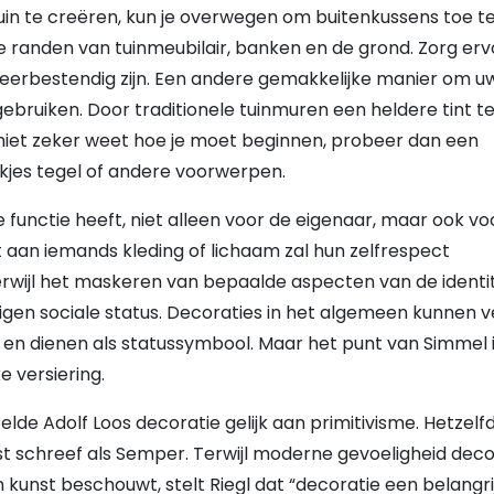
tuin te creëren, kun je overwegen om buitenkussens toe t
 randen van tuinmeubilair, banken en de grond. Zorg erv
erbestendig zijn. Een andere gemakkelijke manier om uw
 te gebruiken. Door traditionele tuinmuren een heldere tint t
e niet zeker weet hoe je moet beginnen, probeer dan een
kjes tegel of andere voorwerpen.
 functie heeft, niet alleen voor de eigenaar, maar ook vo
aan iemands kleding of lichaam zal hun zelfrespect
wijl het maskeren van bepaalde aspecten van de identit
eigen sociale status. Decoraties in het algemeen kunnen v
n dienen als statussymbool. Maar het punt van Simmel 
 versiering.
lde Adolf Loos decoratie gelijk aan primitivisme. Hetzelf
est schreef als Semper. Terwijl moderne gevoeligheid deco
unst beschouwt, stelt Riegl dat “decoratie een belangri