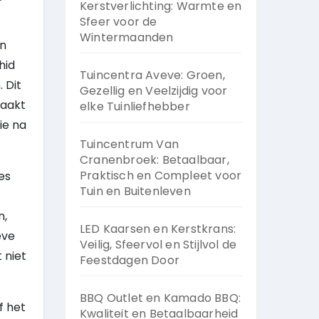
Kerstverlichting: Warmte en
Sfeer voor de
Wintermaanden
en
hid
Tuincentra Aveve: Groen,
 Dit
Gezellig en Veelzijdig voor
maakt
elke Tuinliefhebber
ie na
Tuincentrum Van
Cranenbroek: Betaalbaar,
Praktisch en Compleet voor
es
Tuin en Buitenleven
n,
LED Kaarsen en Kerstkrans:
eve
Veilig, Sfeervol en Stijlvol de
 niet
Feestdagen Door
BBQ Outlet en Kamado BBQ:
f het
Kwaliteit en Betaalbaarheid