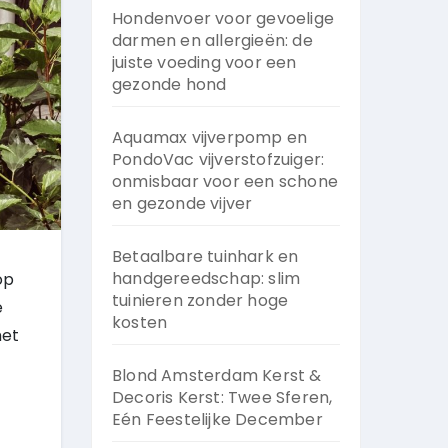
Hondenvoer voor gevoelige
darmen en allergieën: de
juiste voeding voor een
gezonde hond
Aquamax vijverpomp en
PondoVac vijverstofzuiger:
onmisbaar voor een schone
en gezonde vijver
Betaalbare tuinhark en
handgereedschap: slim
op
tuinieren zonder hoge
e
kosten
met
Blond Amsterdam Kerst &
Decoris Kerst: Twee Sferen,
Eén Feestelijke December