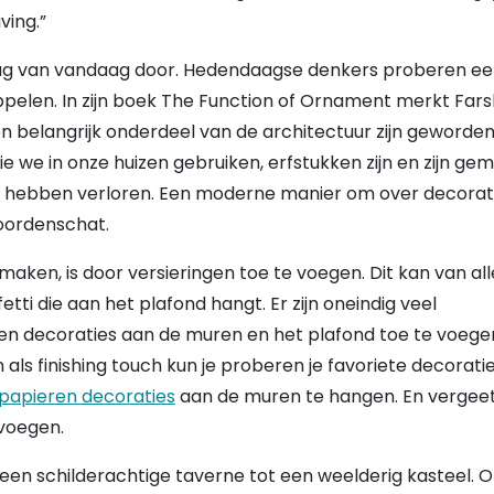
ving.”
dag van vandaag door. Hedendaagse denkers proberen e
ippelen. In zijn boek The Function of Ornament merkt Fars
belangrijk onderdeel van de architectuur zijn geworden.
ie we in onze huizen gebruiken, erfstukken zijn en zijn ge
de hebben verloren. Een moderne manier om over decorat
woordenschat.
maken, is door versieringen toe te voegen. Dit kan van all
etti die aan het plafond hangt. Er zijn oneindig veel
en decoraties aan de muren en het plafond toe te voege
 als finishing touch kun je proberen je favoriete decorati
papieren decoraties
aan de muren te hangen. En vergeet
 voegen.
 een schilderachtige taverne tot een weelderig kasteel. O