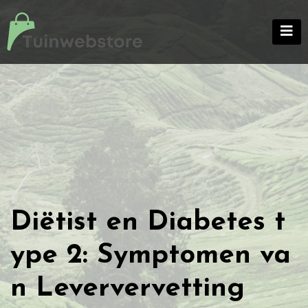
Skip
to
content
Diëtist en Diabetes t
ype 2: Symptomen va
n Leververvetting